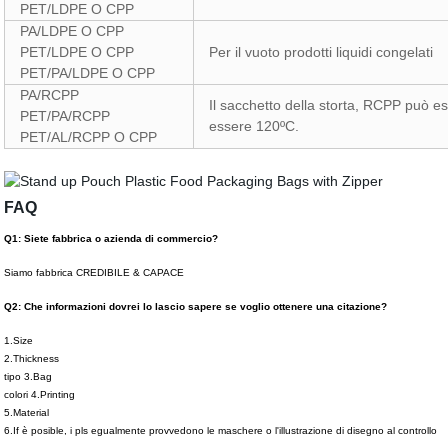
PET/LDPE O CPP
PA/LDPE O CPP
PET/LDPE O CPP
Per il vuoto prodotti liquidi congelati
PET/PA/LDPE O CPP
PA/RCPP
Il sacchetto della storta, RCPP può e
PET/PA/RCPP
essere
120
ºC.
PET/AL/RCPP O CPP
FAQ
Q1: Siete fabbrica o azienda di commercio?
Siamo fabbrica CREDIBILE & CAPACE
Q2: Che informazioni dovrei lo lascio sapere se voglio ottenere una citazione?
1.Size
2.Thickness
tipo 3.Bag
colori 4.Printing
5.Material
6.If è posible, i pls egualmente provvedono le maschere o l'illustrazione di disegno al controllo