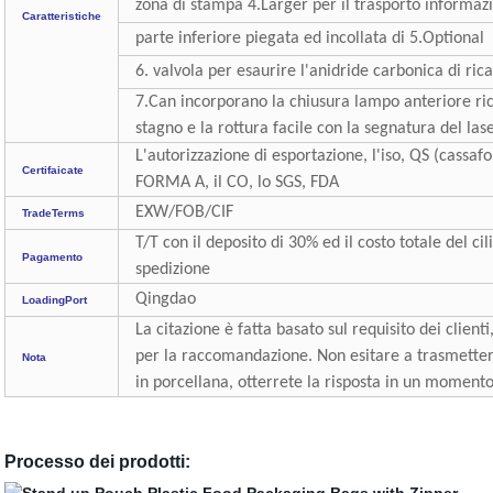
zona di stampa 4.Larger per il trasporto informazio
Caratteristiche
parte inferiore piegata ed incollata di 5.Optional
6. valvola per esaurire l'anidride carbonica di ri
7.Can incorporano la chiusura lampo anteriore rich
stagno e la rottura facile con la segnatura del las
L'autorizzazione di esportazione, l'iso, QS (cassafo
Certifaicate
FORMA A, il CO, lo SGS, FDA
EXW/FOB/CIF
TradeTerms
T/T con il deposito di 30% ed il costo totale del ci
Pagamento
spedizione
Qingdao
LoadingPort
La citazione è fatta basato sul requisito dei client
per la raccomandazione. Non esitare a trasmettere 
Nota
in porcellana, otterrete la risposta in un moment
Processo dei prodotti: