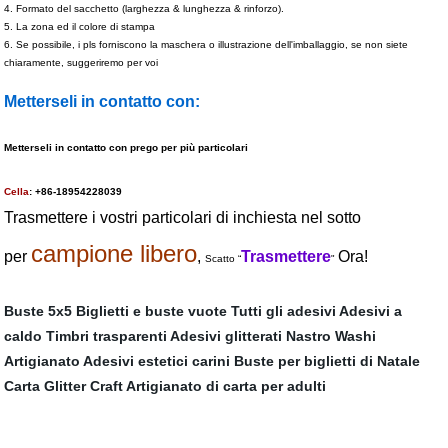
4. Formato del sacchetto (larghezza & lunghezza & rinforzo).
5. La zona ed il colore di stampa
6. Se possibile, i pls forniscono la maschera o illustrazione dell'imballaggio, se non siete
chiaramente, suggeriremo per voi
Metterseli in contatto con:
Metterseli in contatto con prego per più particolari
Cella
: +86-18954228039
Trasmettere i vostri particolari di inchiesta nel sotto
campione libero
per
,
Trasmettere
Ora!
Scatto “
"
Buste 5x5
Biglietti e buste vuote
Tutti gli adesivi
Adesivi a
caldo
Timbri trasparenti
Adesivi glitterati
Nastro Washi
Artigianato
Adesivi estetici carini
Buste per biglietti di Natale
Carta Glitter Craft
Artigianato di carta per adulti