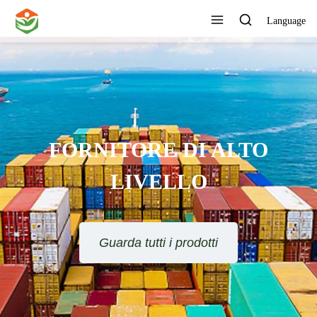
Language
FORNITORE DI ALTO
LIVELLO
Guarda tutti i prodotti