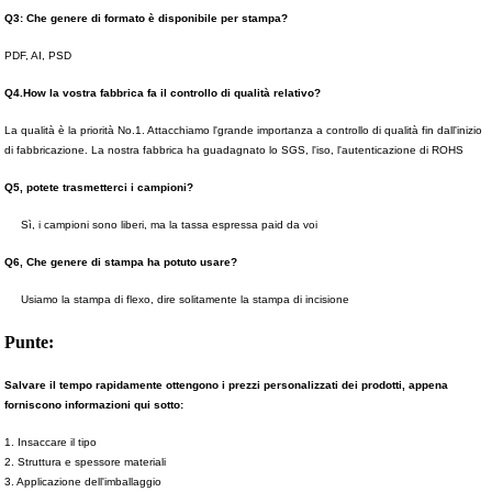
Q3: Che genere di formato è disponibile per stampa?
PDF, AI, PSD
Q4.How la vostra fabbrica fa il controllo di qualità relativo?
La qualità è la priorità No.1. Attacchiamo l'grande importanza a controllo di qualità fin dall'inizio
di fabbricazione. La nostra fabbrica ha guadagnato lo SGS, l'iso, l'autenticazione di ROHS
Q5, potete trasmetterci i campioni?
Sì, i campioni sono liberi, ma la tassa espressa paid da voi
Q6,
Che genere di stampa ha potuto usare?
Usiamo la stampa di flexo, dire solitamente la stampa di incisione
Punte:
Salvare il tempo rapidamente ottengono i prezzi personalizzati dei prodotti, appena
forniscono informazioni qui sotto:
1. Insaccare il tipo
2. Struttura e spessore materiali
3. Applicazione dell'imballaggio