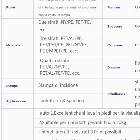
co
Punto
di imballaggio per alimenti del sacchetto
Formato
con la chiusura lampo
Due strati: NY/PE, PET/PE,
co
Spessore
ecc.
Tre strati: PET/AL/PE,
PET/PET/PE, PET/NY/PE,
di
Materiale
Campione
PET/MPET/PE, ecc.
Quattro strati:
li
PET/AL/NY/PE,
Disegno
de
PET/AL/PET/PE, ecc.
st
Stampa di incisione
Stampa
un
Imballaggio
de
confetteria & spuntino
Applicazione
pl
auto 1.Excellent che si leva in piedi per la visua
2.Suitable per i prodotti pesanti fino a 20Kg
rinforzi laterali registrati 3.Print possibili