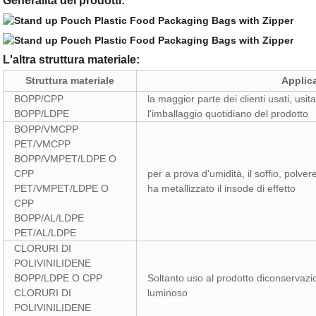
Generalità dei prodotti:
L'altra struttura materiale:
Struttura materiale
Applic
BOPP/CPP
la maggior parte dei clienti usati, usi
BOPP/LDPE
l'imballaggio quotidiano del prodotto
BOPP/VMCPP
PET/VMCPP
BOPP/VMPET/LDPE O
CPP
per a prova d'umidità, il soffio, polve
PET/VMPET/LDPE O
ha metallizzato il insode di effetto
CPP
BOPP/AL/LDPE
PET/AL/LDPE
CLORURI DI
POLIVINILIDENE
BOPP/LDPE O CPP
Soltanto uso al prodotto diconservazi
CLORURI DI
luminoso
POLIVINILIDENE