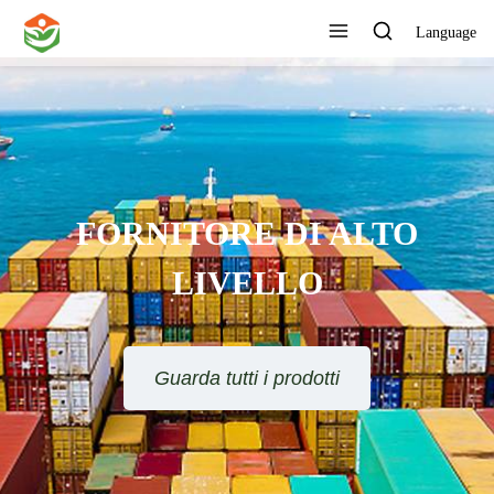
Language
FORNITORE DI ALTO
LIVELLO
Guarda tutti i prodotti