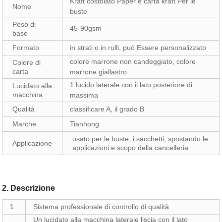
Kraft costolato Pape
r e carta kraft Per le
Nome
buste
Peso di
45-90gsm
base
Formato
in strati o in rulli, può Essere personalizzato
colore marrone non candeggiato, colore
Colore di
carta
marrone giallastro
1 lucido laterale con il lato posteriore di
Lucidato alla
macchina
massima
Qualità
classificare A, il grado B
Marche
Tianhong
usato per le buste, i sacchetti, spostando le
Applicazione
applicazioni e scopo della cancelleria
2.
Descrizione
1
Sistema professionale di controllo di qualità
Un lucidato alla macchina laterale liscia con il lato