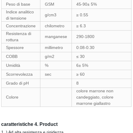
Peso di base
GSM
45-90± 5%
Indice analitico
g/cm3
≥ 0.55
di tensione
Concentrazione
chilometro
≥ 6.3
Resistenza di
manganese
290-1800
rottura
Spessore
millimetro
0.08-0.30
COBB
g/m2
≤ 30
Umidità
%
6± 5%
Scorrevolezza
sec
≥ 60
Grado di pH
8
colore marrone non
Colore
candeggiato, colore
marrone giallastro
caratteristiche 4. Product
1. ) Ad alta resistenza e rigidezza