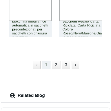
Macchina imballatrice
Sacchetti Regalo Carta
automatica in sacchetti
Riciclata, Carta Riciclata,
preconfezionati per
Colore
sacchetti con chiusura
Rosso/Nero/Marrone/Giallo,
a cerniera
Buste Envirosax
‹
1
2
3
›
Related Blog