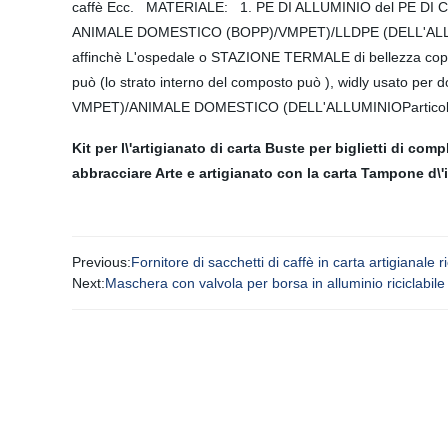
caffè Ecc. MATERIALE: 1. PE DI ALLUMINIO del PE DI CARTA
ANIMALE DOMESTICO (BOPP)/VMPET)/LLDPE (DELL'ALL
affinchè L'ospedale o STAZIONE TERMALE di bellezza copran
può (lo strato interno del composto può ), widly usato p
VMPET)/ANIMALE DOMESTICO (DELL'ALLUMINIOParticolar
Kit per l\'artigianato di carta
Buste per biglietti di com
abbracciare
Arte e artigianato con la carta
Tampone d\'
Previous:
Fornitore di sacchetti di caffè in carta artigianale ri
Next:
Maschera con valvola per borsa in alluminio riciclabile 