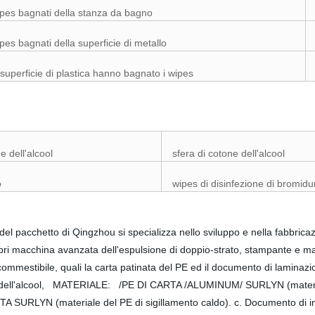
pes bagnati della stanza da bagno
pes bagnati della superficie di metallo
 superficie di plastica hanno bagnato i wipes
ne dell'alcool
sfera di cotone dell'alcool
o
wipes di disinfezione di bromid
rl del pacchetto di Qingzhou si specializza nello sviluppo e nella fabbric
pri macchina avanzata dell'espulsione di doppio-strato, stampante e mac
ommestibile, quali la carta patinata del PE ed il documento di laminazione
one dell'alcool, MATERIALE: /PE DI CARTA /ALUMINUM/ SURLYN (material
SURLYN (materiale del PE di sigillamento caldo). c. Documento di imba