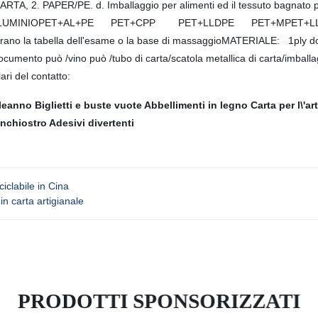
, 2. PAPER/PE. d. Imballaggio per alimenti ed il tessuto bagnato pe
UMINIOPET+AL+PE PET+CPP PET+LLDPE PET+MPET+LLDPEe. Rullo 
o la tabella dell'esame o la base di massaggioMATERIALE: 1ply docume
er documento può /vino può /tubo di carta/scatola metallica di carta
i del contatto:
pleanno
Biglietti e buste vuote
Abbellimenti in legno
Carta per l\'ar
inchiostro
Adesivi divertenti
ciclabile in Cina
in carta artigianale
PRODOTTI SPONSORIZZATI