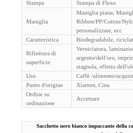
Stampa
Stampa di Flexo
Maniglia piana; Manigl
Maniglia
Ribbon/PP/Cotton/Nylo
personalizzate, ecc
Caratteristica
Biodegradabile, ricicla
Verniciatura, laminazio
Rifinitura di
argento/dell'oro, impri
superficie
stagnola, effetto dell'
Uso
Caffè /alimento/acquist
Punto d'origine
Xiamen, Cina
Ordine su
Accettare
ordinazione
Sacchetto nero bianco impaccante della c