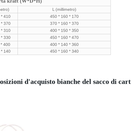
arta kraft (W*D*H)
metro)
L (millimetro)
 * 410
450 * 160 * 170
 * 370
370 * 160 * 370
 * 310
400 * 150 * 350
 * 330
450 * 160 * 470
 * 400
400 * 140 * 360
 * 140
450 * 160 * 340
osizioni d'acquisto bianche del sacco di cart