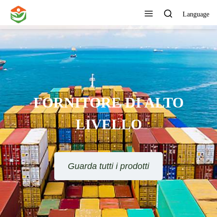
Language
FORNITORE DI ALTO
LIVELLO
Guarda tutti i prodotti