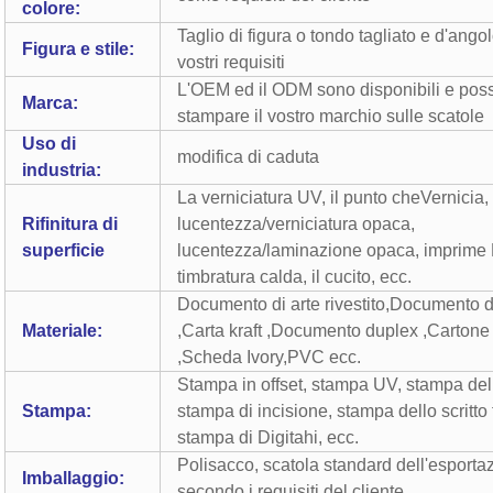
colore:
Taglio di figura o tondo tagliato e d'angol
Figura e stile:
vostri requisiti
L'OEM ed il ODM sono disponibili e po
Marca:
stampare il vostro marchio sulle scatole
Uso di
modifica di caduta
industria:
La verniciatura UV, il punto cheVernicia,
Rifinitura di
lucentezza/verniciatura opaca,
superficie
lucentezza/laminazione opaca, imprime 
timbratura calda, il cucito, ecc.
Documento di arte rivestito
,
Documento di
Materiale:
,
Carta kraft
,
Documento duplex
,
Cartone
,
Scheda Ivory
,
PVC ecc.
Stampa in offset, stampa UV, stampa de
Stampa:
stampa di incisione, stampa dello scritto 
stampa di Digitahi, ecc.
Polisacco, scatola standard dell'esporta
Imballaggio:
secondo i requisiti del cliente