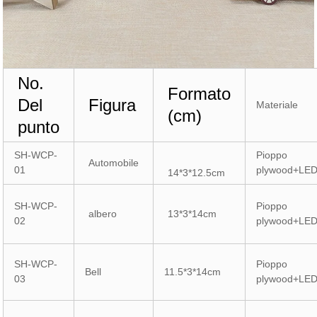
No.
Formato
Del
Figura
Materiale
(cm)
punto
SH-WCP-
Pioppo
Automobile
01
plywood+LE
14*3*12.5cm
SH-WCP-
Pioppo
albero
13*3*14cm
02
plywood+LE
SH-WCP-
Pioppo
Bell
11.5*3*14cm
03
plywood+LE