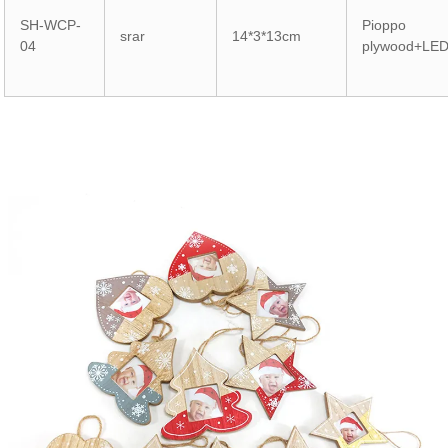
SH-WCP-
Pioppo
srar
14*3*13cm
04
plywood+LE