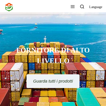
Language
FORNITORE DI ALTO
LIVELLO
Guarda tutti i prodotti