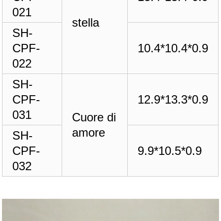
021
stella
SH-
CPF-
10.4*10.4*0.9
022
SH-
CPF-
12.9*13.3*0.9
031
Cuore di
amore
SH-
CPF-
9.9*10.5*0.9
032