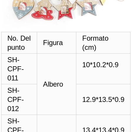
No. Del
Formato
Figura
punto
(cm)
SH-
10*10.2*0.9
CPF-
011
Albero
SH-
CPF-
12.9*13.5*0.9
012
SH-
CPF-
13.4*13.4*0.9