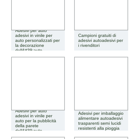
Adesivi per auto
adesivi in ​​vinile per
Campioni gratuiti di
auto personalizzati per
adesivi autoadesivi per
la decorazione
i rivenditori
dell&#39;auto
Adesivi per auto
Adesivi per imballaggio
adesivi in ​​​​vinile per
alimentare autoadesivi
auto per la pubblicità
trasparenti semi lucidi
della parete
resistenti alla pioggia
dell&#39;auto