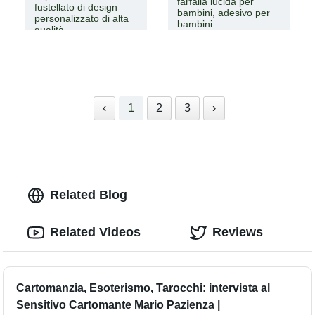
farfalla lucida per
fustellato di design
bambini, adesivo per
personalizzato di alta
bambini
qualità
‹
1
2
3
›
Related Blog
Related Videos
Reviews
Cartomanzia, Esoterismo, Tarocchi: intervista al
Sensitivo Cartomante Mario Pazienza |