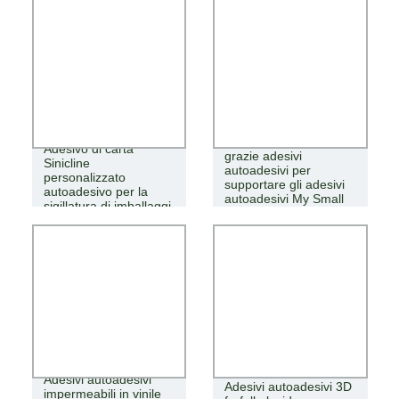
Adesivi rotondi Kraft
Adesivo di carta
grazie adesivi
Sinicline
autoadesivi per
personalizzato
supportare gli adesivi
autoadesivo per la
autoadesivi My Small
sigillatura di imballaggi
Business
Adesivi autoadesivi
Adesivi autoadesivi 3D
impermeabili in vinile