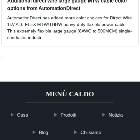
Additional direct wire large gauge MTW cable color
options from AutomationDirect
AutomationDirect has added more color choices for Direct Wire
1kV ALL-FLEX MTW/THHW heavy-duty flexible power cable.
This extremely flexible large gauge (8AWG to 500MCM) single-
conductor industr
;
MENÙ CALDO
Casa
Prodotti
Notizia
Blog
Chi siamo