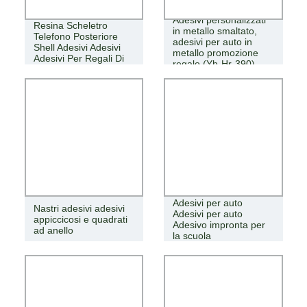
Creativo 3d Divertente
Adesivi personalizzati
Resina Scheletro
in metallo smaltato,
Telefono Posteriore
adesivi per auto in
Shell Adesivi Adesivi
metallo promozione
Adesivi Per Regali Di
regalo (Yb-Hr-390)
Halloween
Adesivi per auto
Nastri adesivi adesivi
Adesivi per auto
appiccicosi e quadrati
Adesivo impronta per
ad anello
la scuola