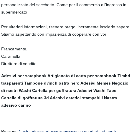
personalizzato del sacchetto. Come per il commercio all'ingrosso in
supermercato
Per ulteriori informazioni, ritenere prego liberamente lasciarlo sapere
Stiamo aspettando con impazienza di cooperare con voi
Francamente,
Caramella
Direttore di vendite
Adesivi per scrapbook
Artigianato di carta per scrapbook
Timbri
trasparenti
Tampone d\'inchiostro nero
Adesivi Memes
Negozio
di nastri Washi
Cartella per goffratura
Adesivi Washi Tape
Cartelle di goffratura 3d
Adesivi estetici stampabili
Nastro
adesivo carino
Previous:
Nastri adesivi adesivi appiccicosi e quadrati ad anello