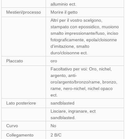
alluminio ect.
Mestieri/processo
Morire il getto
Altri per il vostro scelgono,
stampato con epossidico, muoiono
smalto impressionante/fuso, inciso
fotograficamente, epola/cloisonne
d'imitazione, smalto
duro/cloisonne ect.
Placcato
oro
Facoltativo per voi: Oro, nichel,
argento, anti-
oro/argento/bronzo/rame, bronzo,
rame, nero-nichel, nichel opaco
ect.
Lato posteriore
sandblasted
Lisciare, ingranare, ect
sandblasted.
Curvo
No
Collegamento
2 B/C