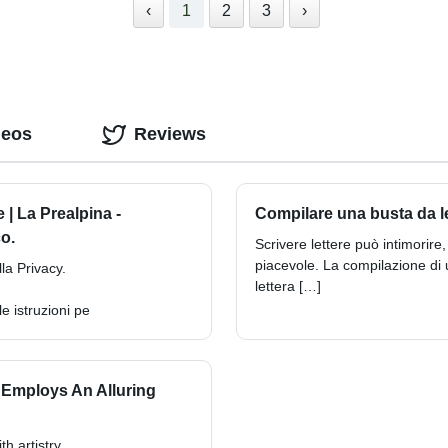
‹
1
2
3
›
deos
Reviews
 | La Prealpina -
Compilare una busta da le
o.
Scrivere lettere può intimorir
piacevole. La compilazione di u
lla Privacy.
lettera […]
le istruzioni pe
 Employs An Alluring
h artistry.