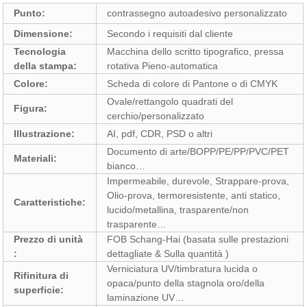
Punto:
contrassegno autoadesivo personalizzato
Dimensione:
Secondo i requisiti dal cliente
Tecnologia
Macchina dello scritto tipografico, pressa
della stampa:
rotativa Pieno-automatica
Colore:
Scheda di colore di Pantone o di CMYK
Ovale/rettangolo quadrati del
Figura:
cerchio/personalizzato
Illustrazione:
AI, pdf, CDR, PSD o altri
Documento di arte/BOPP/PE/PP/PVC/PET
Materiali:
bianco…
Impermeabile, durevole, Strappare-prova,
Olio-prova, termoresistente, anti statico,
Caratteristiche:
lucido/metallina, trasparente/non
trasparente…
Prezzo di unità
FOB Schang-Hai (basata sulle prestazioni
:
dettagliate & Sulla quantità )
Verniciatura UV/timbratura lucida o
Rifinitura di
opaca/punto della stagnola oro/della
superficie:
laminazione UV…