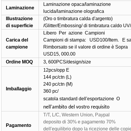
Laminazione opaca/laminazione
Laminazione
lucida/laminazione olografica
Illustrazione
(Oro o timbratura calda d'argento)
di superficie
/Glitter/Embossing/ di timbratura caldo U
Libero
Per
azione
Campioni
Carica del
Campioni di stampa: USD1
00
/Item. E s
campione
Rimborsato se il valore di ordine è Sopra
USD15, 000.00
Ordine MOQ
3, 600PCS/design/size
12pcs/opp E
144 pc/ctn (L)
240 pc/ctn (M)
Imballaggio
360 pc/
scatola standard dell'esportazione
O
nell'ambito del vostro requisito
T/T, L/C, Western Union, Paypal
deposito di 30% e pagamento 70%
Pagamento
dell'equilibrio dopo la ricezione delle copi