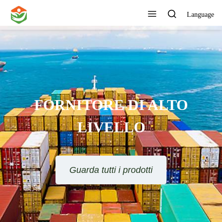
Language
FORNITORE DI ALTO
LIVELLO
Guarda tutti i prodotti