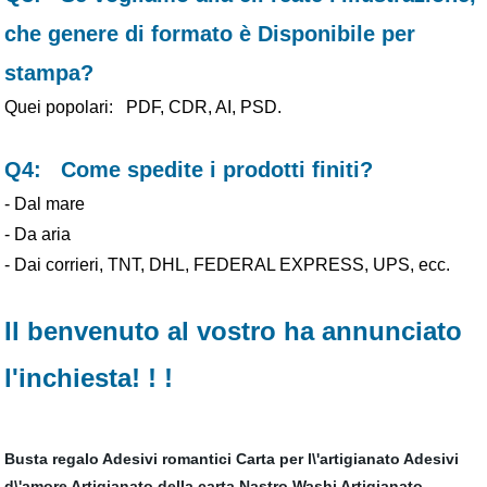
che genere di formato è Disponibile per
stampa?
Quei popolari: PDF, CDR, AI, PSD.
Q4: Come spedite i prodotti finiti?
- Dal mare
- Da aria
- Dai corrieri, TNT, DHL, FEDERAL EXPRESS, UPS, ecc.
Il benvenuto al vostro ha annunciato
l'inchiesta! ! !
Busta regalo
Adesivi romantici
Carta per l\'artigianato
Adesivi
d\'amore
Artigianato della carta
Nastro Washi Artigianato