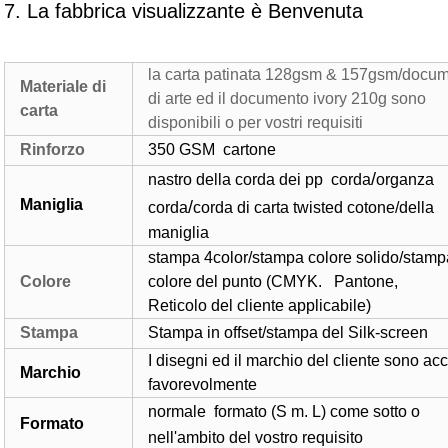
7. La fabbrica visualizzante è Benvenuta
la carta patinata 128gsm & 157gsm/docu
Materiale di
di arte ed il documento ivory 210g sono
carta
disponibili o per vostri requisiti
Rinforzo
350 GSM
cartone
/
nastro della corda dei pp
corda
organza
Maniglia
/
corda
corda di carta twisted cotone/della
maniglia
stampa 4color/stampa colore solido/stamp
Colore
colore del punto (CMYK. Pantone,
Reticolo del cliente applicabile)
Stampa
Stampa in offset/stampa del Silk-screen
I disegni ed il marchio del cliente sono acc
Marchio
favorevolmente
normale
formato (S m. L) come sotto o
Formato
nell'ambito del vostro requisito