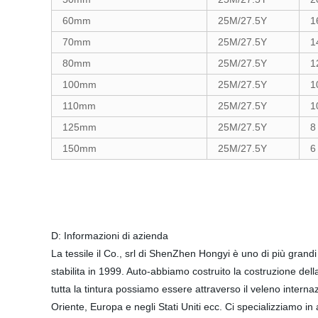
60mm
25M/27.5Y
1
70mm
25M/27.5Y
1
80mm
25M/27.5Y
1
100mm
25M/27.5Y
1
110mm
25M/27.5Y
1
125mm
25M/27.5Y
8
150mm
25M/27.5Y
6
D: Informazioni di azienda
La tessile il Co., srl di ShenZhen Hongyi è uno di più grandi
stabilita in 1999. Auto-abbiamo costruito la costruzione dell
tutta la tintura possiamo essere attraverso il veleno interna
Oriente, Europa e negli Stati Uniti ecc. Ci specializziamo in