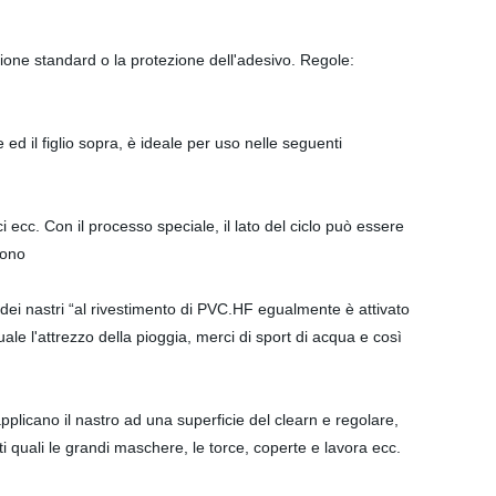
tezione standard o la protezione dell'adesivo. Regole:
e ed il figlio sopra, è ideale per uso nelle seguenti
ci ecc. Con il processo speciale, il lato del ciclo può essere
dono
a dei nastri “al rivestimento di PVC.HF egualmente è attivato
uale l'attrezzo della pioggia, merci di sport di acqua e così
plicano il nastro ad una superficie del clearn e regolare,
unti quali le grandi maschere, le torce, coperte e lavora ecc.