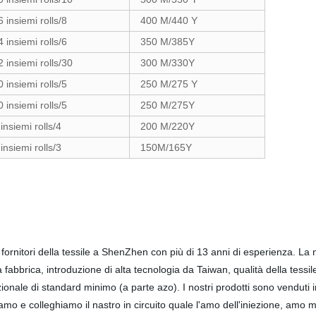
6 insiemi rolls/8
400 M/440 Y
4 insiemi rolls/6
350 M/385Y
2 insiemi rolls/30
300 M/330Y
0 insiemi rolls/5
250 M/275 Y
0 insiemi rolls/5
250 M/275Y
 insiemi rolls/4
200 M/220Y
 insiemi rolls/3
150M/165Y
 fornitori della tessile a ShenZhen con più di 13 anni di esperienza. La 
a fabbrica, introduzione di alta tecnologia da Taiwan, qualità della tess
zionale di standard minimo (a parte azo). I nostri prodotti sono venduti i
 amo e colleghiamo il nastro in circuito quale l'amo dell'iniezione, amo 