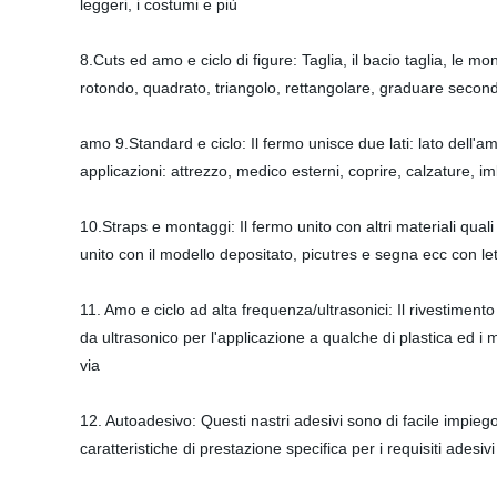
leggeri, i costumi e più
8.Cuts ed amo e ciclo di figure: Taglia, il bacio taglia, le m
rotondo, quadrato, triangolo, rettangolare, graduare secondo i
amo 9.Standard e ciclo: Il fermo unisce due lati: lato dell'amo
applicazioni: attrezzo, medico esterni, coprire, calzature, i
10.Straps e montaggi: Il fermo unito con altri materiali quali 
unito con il modello depositato, picutres e segna ecc con le
11. Amo e ciclo ad alta frequenza/ultrasonici: Il rivestiment
da ultrasonico per l'applicazione a qualche di plastica ed i m
via
12. Autoadesivo: Questi nastri adesivi sono di facile impieg
caratteristiche di prestazione specifica per i requisiti adesiv