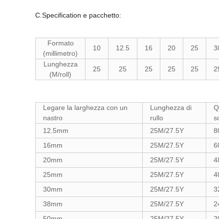
C.Specification e pacchetto:
Formato
10
12.5
16
20
25
3
(millimetro)
Lunghezza
25
25
25
25
25
2
(M/roll)
Legare la larghezza con un
Lunghezza di
Q
nastro
rullo
s
12.5mm
25M/27.5Y
8
16mm
25M/27.5Y
6
20mm
25M/27.5Y
4
25mm
25M/27.5Y
4
30mm
25M/27.5Y
3
38mm
25M/27.5Y
2
50mm
25M/27.5Y
2