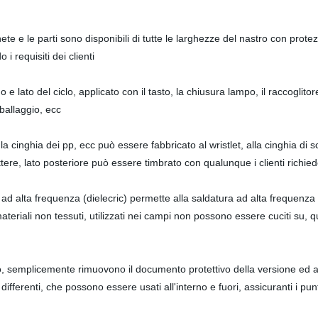
onete e le parti sono disponibili di tutte le larghezze del nastro con pro
 requisiti dei clienti
 e lato del ciclo, applicato con il tasto, la chiusura lampo, il raccoglitor
mballaggio, ecc
la cinghia dei pp, ecc può essere fabbricato al wristlet, alla cinghia di s
ttere, lato posteriore può essere timbrato con qualunque i clienti richie
o ad alta frequenza (dielecric) permette alla saldatura ad alta frequenz
ateriali non tessuti, utilizzati nei campi non possono essere cuciti su, q
o, semplicemente rimuovono il documento protettivo della versione ed ap
i differenti, che possono essere usati all'interno e fuori, assicuranti i p