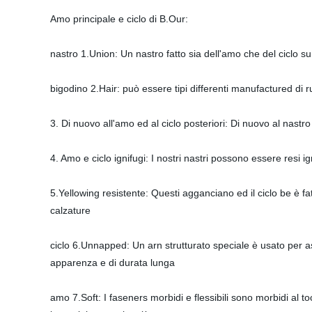
Amo principale e ciclo di B.Our:
nastro 1.Union: Un nastro fatto sia dell'amo che del ciclo su
bigodino 2.Hair: può essere tipi differenti manufactured di r
3. Di nuovo all'amo ed al ciclo posteriori: Di nuovo al nastr
4. Amo e ciclo ignifugi: I nostri nastri possono essere resi
5.Yellowing resistente: Questi agganciano ed il ciclo be è f
calzature
ciclo 6.Unnapped: Un arn strutturato speciale è usato per as
apparenza e di durata lunga
amo 7.Soft: I faseners morbidi e flessibili sono morbidi al toc