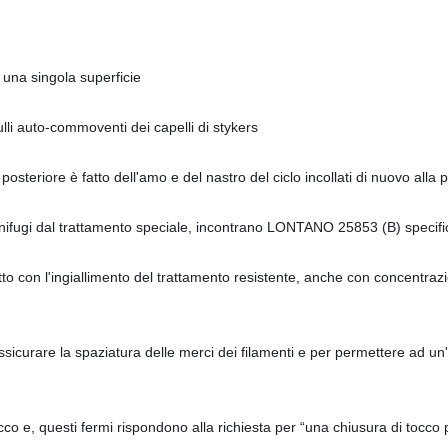
 una singola superficie
ulli auto-commoventi dei capelli di stykers
o posteriore è fatto dell'amo e del nastro del ciclo incollati di nuovo a
 ignifugi dal trattamento speciale, incontrano LONTANO 25853 (B) specif
atto con l'ingiallimento del trattamento resistente, anche con concentraz
sicurare la spaziatura delle merci dei filamenti e per permettere ad un
co e, questi fermi rispondono alla richiesta per “una chiusura di tocco più 