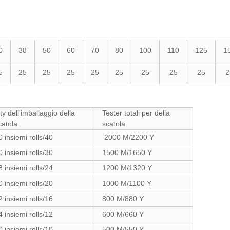
0
38
50
60
70
80
100
110
125
1
5
25
25
25
25
25
25
25
25
2
ty dell'imballaggio della
Tester totali per della
catola
scatola
0 insiemi rolls/40
2000 M/2200 Y
0 insiemi rolls/30
1500 M/1650 Y
8 insiemi rolls/24
1200 M/1320 Y
0 insiemi rolls/20
1000 M/1100 Y
2 insiemi rolls/16
800 M/880 Y
4 insiemi rolls/12
600 M/660 Y
0 insiemi rolls/10
500 M/550 Y