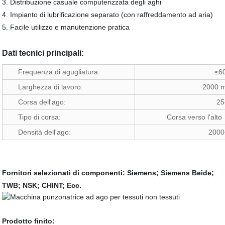
3. Distribuzione casuale computerizzata degli aghi
4. Impianto di lubrificazione separato (con raffreddamento ad aria)
5. Facile utilizzo e manutenzione pratica
Dati tecnici principali:
Frequenza di agugliatura:
≤60
Larghezza di lavoro:
2000 
Corsa dell'ago:
25
Tipo di corsa:
Corsa verso l'alto
Densità dell'ago:
2000
Fornitori selezionati di componenti: Siemens; Siemens Beide;
TWB; NSK; CHINT; Ecc.
Prodotto finito: