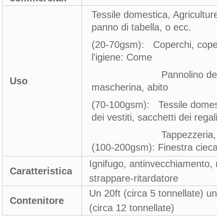
Tessile domestica, Agricultu
panno di tabella, o ecc.
(20-70gsm): Coperchi, coperc
l'igiene: Come
Pannolino del bambino
Uso
mascherina, abito
(70-100gsm): Tessile domesti
dei vestiti, sacchetti dei regal
Tappezzeria, casella d
(100-200gsm): Finestra cieca
Ignifugo, antinvecchiamento, 
Caratteristica
strappare-ritardatore
Un 20ft (circa 5 tonnellate) u
Contenitore
(circa 12 tonnellate)