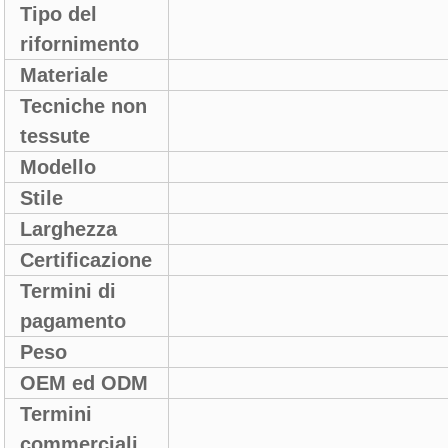
Tipo del
Fare--Or
rifornimento
Materiale
Polipropil
Tecniche non
Filare-L
tessute
Modello
Prodotto no
Stile
Punti
Larghezza
2cm - 1
Certificazione
Euro
Termini di
T/T L
pagamento
Peso
15-250
OEM ed ODM
Tutti ben
Termini
FOB CIF
commerciali