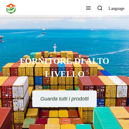
Language
FORNITORE DI ALTO
LIVELLO
Guarda tutti i prodotti