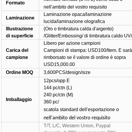
Formato
nell'ambito del vostro requisito
Laminazione opaca/laminazione
Laminazione
lucida/laminazione olografica
Illustrazione
(Oro o timbratura calda d'argento)
di superficie
/Glitter/Embossing/ di timbratura caldo U
Libero
per
azione
campioni
Carica del
Campioni di stampa: USD1
00
/Item. E sar
campione
rimborsato se il valore di ordine è sopra
USD15,000.00
Ordine MOQ
3,600PCS/design/size
12pcs/opp E
144 pc/ctn (L)
240 pc/ctn (M)
Imballaggio
360 pc/
scatola standard dell'esportazione
o
nell'ambito del vostro requisito
T/T, L/C, Western Union, Paypal