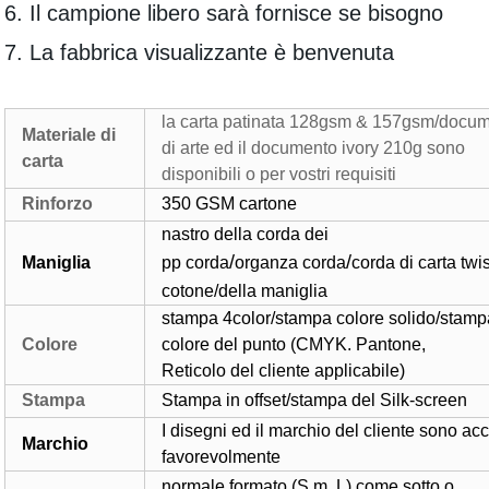
6. Il campione libero sarà fornisce se bisogno
7. La fabbrica visualizzante è benvenuta
la carta patinata 128gsm & 157gsm/docu
Materiale di
di arte ed il documento ivory 210g sono
carta
disponibili o per vostri requisiti
Rinforzo
350 GSM
cartone
nastro della corda dei
/
/
Maniglia
pp
corda
organza
corda
corda di carta twi
cotone/della maniglia
stampa 4color/stampa colore solido/stamp
Colore
colore del punto (CMYK. Pantone,
Reticolo del cliente applicabile)
Stampa
Stampa in offset/stampa del Silk-screen
I disegni ed il marchio del cliente sono acc
Marchio
favorevolmente
normale
formato (S m. L) come sotto o