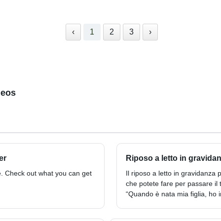
‹
1
2
3
›
deos
er
Riposo a letto in gravidanz
re. Check out what you can get
Il riposo a letto in gravidanza
che potete fare per passare il
“Quando è nata mia figlia, ho 