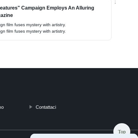
;
Creatures" Campaign Employs An Alluring
gazine
n film fuses mystery with artistry.
n film fuses mystery with artistry.
mo
Contattaci
Top