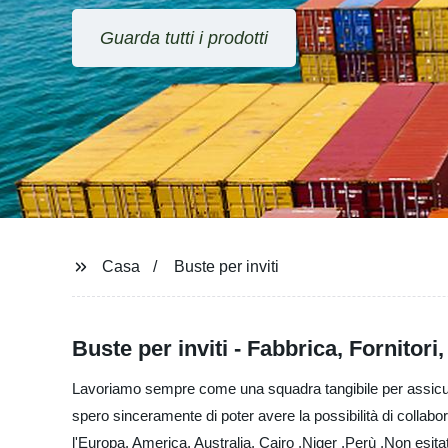
da tutti i prodotti
Casa
Buste per inviti
Buste per inviti - Fabbrica, Fornitori
Lavoriamo sempre come una squadra tangibile per assicurarci 
spero sinceramente di poter avere la possibilità di collabor
l'Europa, America, Australia, Cairo ,Niger ,Perù ,Non esitat