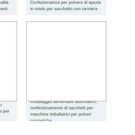
alità
Confezionatrice per polvere di spezie
menti
in rotolo per sacchetto con cerniera
Imballaggio alimentare automatico,
o
confezionamento di sacchetti per
la per
macchine imballatrici per polveri
cosmetiche