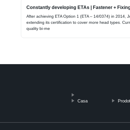
Constantly developing ETAs | Fastener + Fixin
After achieving ETA Option 1 (ETA – 14/0374) in 2014, Jok
extending its certification to cover more head types. Curr
quality bi-me
Casa
Prodot