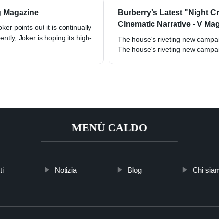
g Magazine
Burberry's Latest "Night 
Cinematic Narrative - V Ma
er points out it is continually
ently, Joker is hoping its high-
The house's riveting new campaig
The house's riveting new campaig
MENÙ CALDO
ti
Notizia
Blog
Chi sia