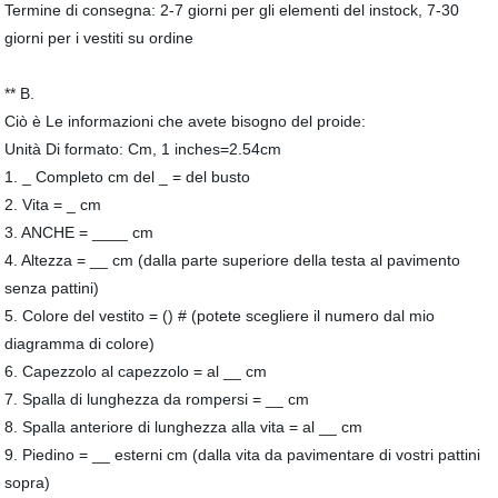
Termine di consegna: 2-7 giorni per gli elementi del instock, 7-30
giorni per i vestiti su ordine
** B.
Ciò è Le informazioni che avete bisogno del proide:
Unità Di formato: Cm, 1 inches=2.54cm
1. _ Completo cm del _ = del busto
2. Vita = _ cm
3. ANCHE = ____ cm
4. Altezza = __ cm (dalla parte superiore della testa al pavimento
senza pattini)
5. Colore del vestito = () # (potete scegliere il numero dal mio
diagramma di colore)
6. Capezzolo al capezzolo = al __ cm
7. Spalla di lunghezza da rompersi = __ cm
8. Spalla anteriore di lunghezza alla vita = al __ cm
9. Piedino = __ esterni cm (dalla vita da pavimentare di vostri pattini
sopra)