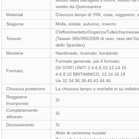
vestito dalla damigella d'onore, vestito da c
vestito da Quinceanera
Materiali
Chiusura lampo di YKK, ossa, reggiseno, a
Stagione
Molla, estate, autunno, inverno
Chiffon/merletto/Organza/Tulle/charmeuse/
Tessuto
(Taiwan 365/395/2009 di raso, raso del Gi
dello Spandex)
Mestiere
Handmade, ricamato, bordando
Formato generale, più Il formato;
Gli STATI UNITI 2.4.6.8.10.12.14.16
Formato
4.6.8.10 BRITANNICO. 12.14.16.18
Ue 32.34.36.38.40.42.44.46
Chiusura posteriore
La chiusura lampo o merletta in su indietr
Reggiseno
Sì
incorporato
Completamente
Sì
allineato
Disossamento
Sì
Abito di cerimonia nuziale: