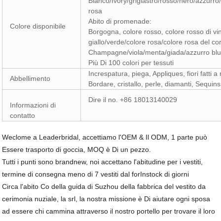
Bianco/Ivory/grigiastro/rosso/nero/azzur
rosa
Abito di promenade:
Colore disponibile
Borgogna, colore rosso, colore rosso di v
giallo/verde/colore rosa/colore rosa del cor
Champagne/viola/menta/giada/azzurro blu/
Più Di 100 colori per tessuti
Increspatura, piega, Appliques, fiori fatti 
Abbellimento
Bordare, cristallo, perle, diamanti, Sequins
Dire il no. +86 18013140029
Informazioni di
contatto
Weclome a Leaderbridal, accettiamo l'OEM & Il ODM, 1 parte può
Essere trasporto di goccia, MOQ è Di un pezzo.
Tutti i punti sono brandnew, noi accettano l'abitudine per i vestiti,
termine di consegna meno di 7 vestiti dal forInstock di giorni
Circa l'abito Co della guida di Suzhou della fabbrica del vestito da
cerimonia nuziale, la srl, la nostra missione è Di aiutare ogni sposa
ad essere chi cammina attraverso il nostro portello per trovare il loro