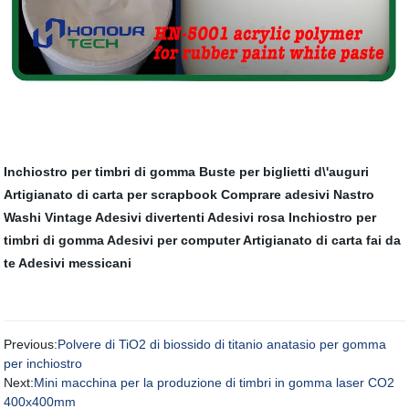
Inchiostro per timbri di gomma
Buste per biglietti d\'auguri
Artigianato di carta per scrapbook
Comprare adesivi
Nastro
Washi Vintage
Adesivi divertenti
Adesivi rosa
Inchiostro per
timbri di gomma
Adesivi per computer
Artigianato di carta fai da
te
Adesivi messicani
Previous:
Polvere di TiO2 di biossido di titanio anatasio per gomma
per inchiostro
Next:
Mini macchina per la produzione di timbri in gomma laser CO2
400x400mm