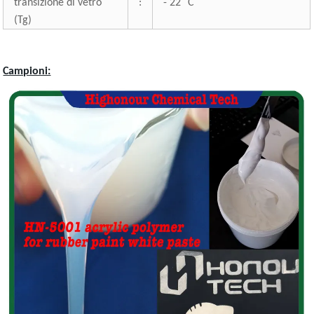
°
transizione di vetro
:
- 22
C
(Tg)
Campioni: